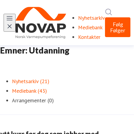
Søk i nyhe
Nyhetsarkiv
Følg
Mediebank
Følger
Kontakter
Emner: Utdanning
Nyhetsarkiv (21)
Mediebank (43)
Arrangementer (0)
ytt kurs for deg som jobber med