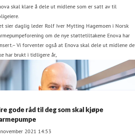
ova skal klare å dele ut midlene som er satt av til
ligeiere.
t sier daglig leder Rolf Iver Mytting Hagemoen i Norsk
armepumpeforening om de nye støttetiltakene Enova har
nsert.– Vi forventer også at Enova skal dele ut midlene de
ke har brukt i tidligere år,
ire gode råd til deg som skal kjøpe
armepumpe
. november 2021 14:53