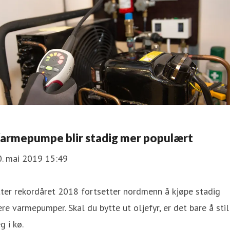
armepumpe blir stadig mer populært
0. mai 2019 15:49
ter rekordåret 2018 fortsetter nordmenn å kjøpe stadig
ere varmepumper. Skal du bytte ut oljefyr, er det bare å stil
g i kø.