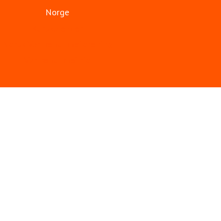
Norge
Kurskalender
Norsk Varmepumpeforening
Varmepumpeinfo