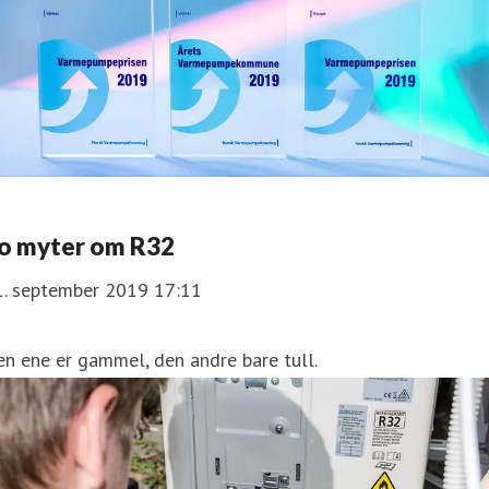
o myter om R32
1. september 2019 17:11
en ene er gammel, den andre bare tull.