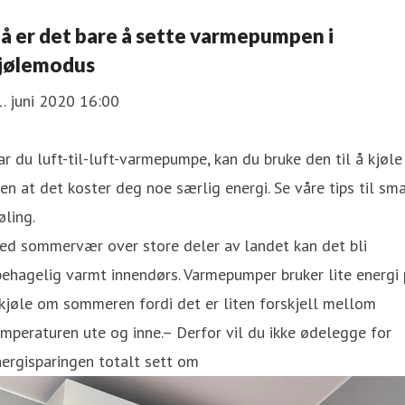
å er det bare å sette varmepumpen i
jølemodus
. juni 2020 16:00
r du luft-til-luft-varmepumpe, kan du bruke den til å kjøle
en at det koster deg noe særlig energi. Se våre tips til sm
øling.
ed sommervær over store deler av landet kan det bli
ehagelig varmt innendørs. Varmepumper bruker lite energi
kjøle om sommeren fordi det er liten forskjell mellom
mperaturen ute og inne.– Derfor vil du ikke ødelegge for
ergisparingen totalt sett om