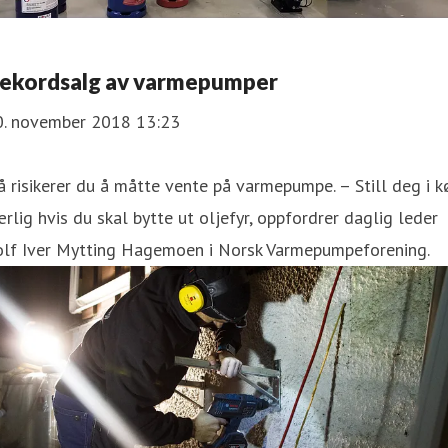
ekordsalg av varmepumper
0. november 2018 13:23
 risikerer du å måtte vente på varmepumpe. – Still deg i k
rlig hvis du skal bytte ut oljefyr, oppfordrer daglig leder
olf Iver Mytting Hagemoen i Norsk Varmepumpeforening.