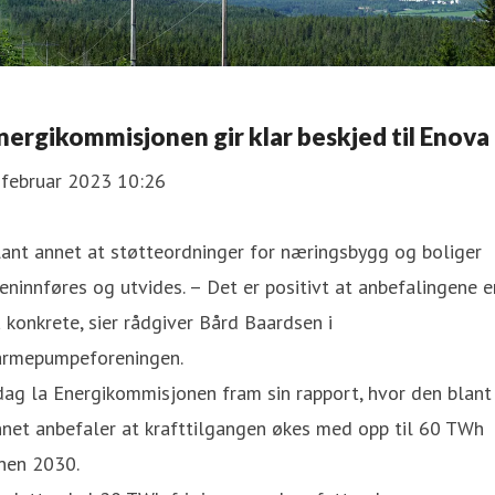
nergikommisjonen gir klar beskjed til Enova
 februar 2023 10:26
ant annet at støtteordninger for næringsbygg og boliger
eninnføres og utvides. – Det er positivt at anbefalingene e
 konkrete, sier rådgiver Bård Baardsen i
armepumpeforeningen.
dag la Energikommisjonen fram sin rapport, hvor den blant
net anbefaler at krafttilgangen økes med opp til 60 TWh
nen 2030.