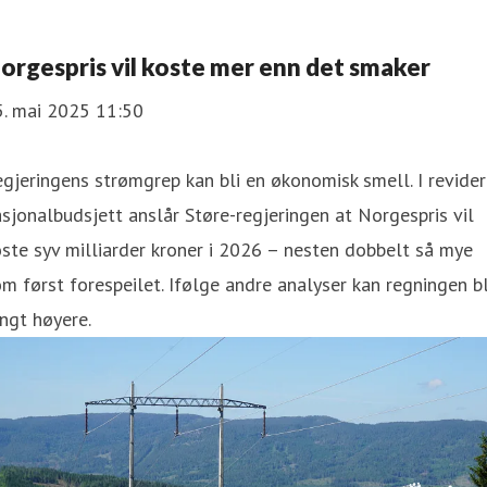
orgespris vil koste mer enn det smaker
5. mai 2025 11:50
gjeringens strømgrep kan bli en økonomisk smell. I revider
sjonalbudsjett anslår Støre-regjeringen at Norgespris vil
ste syv milliarder kroner i 2026 – nesten dobbelt så mye
m først forespeilet. Ifølge andre analyser kan regningen bl
ngt høyere.