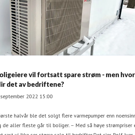
oligeiere vil fortsatt spare strøm - men hvor
lir det av bedriftene?
. september 2022 15:00
første halvår ble det solgt flere varmepumper enn noensin
 de aller fleste går til boliger. – Med så høye strømpriser 
t rart vi ikke ser større salg til bedrifter.Det sier Rolf Iver