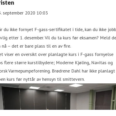
risten
5. september 2020 10:03
r du ikke fornyet F-gass-sertifikatet i tide, kan du ikke job
vlig etter 1. desember. Vil du ta kurs før eksamen? Meld d
 nå – det er bare plass til en av fire.
t viser en oversikt over planlagte kurs i F-gass fornyelse
s flere større kurstilbydere; Moderne Kjøling, Navitas og
orsk Varmepumpeforening. Brødrene Dahl har ikke planlagt
en kurs før nyttår av hensyn til smittevern.