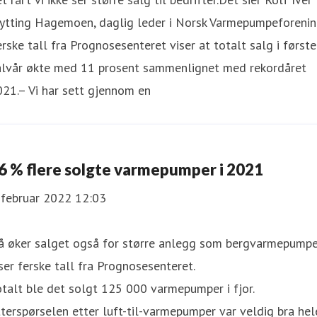
ytting Hagemoen, daglig leder i Norsk Varmepumpeforenin
rske tall fra Prognosesenteret viser at totalt salg i første
alvår økte med 11 prosent sammenlignet med rekordåret
21.– Vi har sett gjennom en
6 % flere solgte varmepumper i 2021
 februar 2022 12:03
å øker salget også for større anlegg som bergvarmepumpe
ser ferske tall fra Prognosesenteret.
talt ble det solgt 125 000 varmepumper i fjor.
terspørselen etter luft-til-varmepumper var veldig bra hel