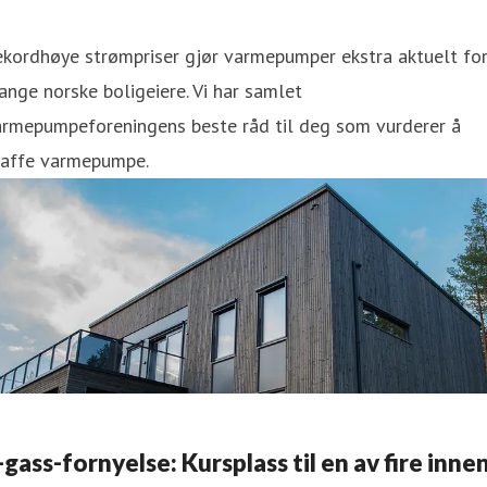
ekordhøye strømpriser gjør varmepumper ekstra aktuelt fo
nge norske boligeiere. Vi har samlet
armepumpeforeningens beste råd til deg som vurderer å
kaffe varmepumpe.
-gass-fornyelse: Kursplass til en av fire inne