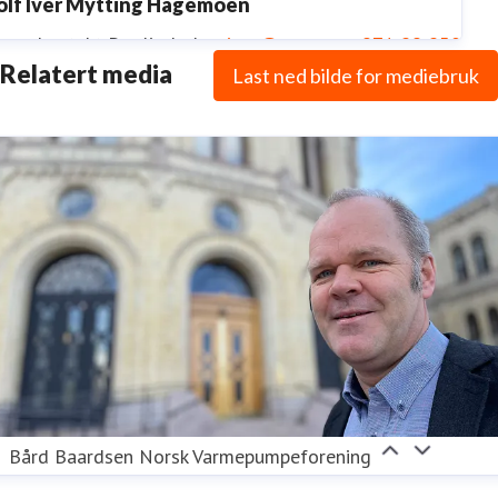
olf Iver Mytting Hagemoen
ressekontakt
Daglig leder
river@novap.no
971 29 250
Relatert media
Last ned bilde for mediebruk
Bård Baardsen Norsk Varmepumpeforening