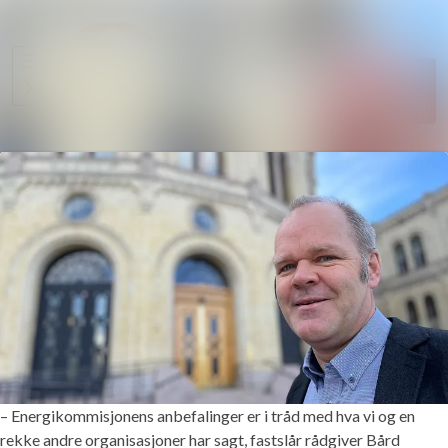
Søk i nyhe
Nyhetsarkiv
Følg
Mediebank
Følger
Kontakter
– Energikommisjonens anbefalinger er i tråd med hva vi og en
rekke andre organisasjoner har sagt, fastslår rådgiver Bård