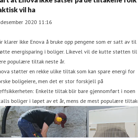
aktisk vil ha
. desember 2020 11:16
år klarer ikke Enova å bruke opp pengene som er satt av til
øtte energisparing i boliger. Likevel vil de kutte støtten til
ere populære tiltak neste år.
ova støtter en rekke ulike tiltak som kan spare energi for
rske boligeiere, men det er stor forskjell på
effsikkerheten: Enkelte tiltak blir bare gjennomført i noen
talls boliger i løpet av et år, mens de mest populære tilta