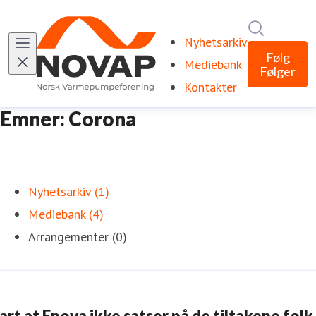
Søk i nyhe
Nyhetsarkiv
Følg
Mediebank
Følger
Kontakter
Emner: Corona
Nyhetsarkiv (1)
Mediebank (4)
Arrangementer (0)
art at Enova ikke satser på de tiltakene folk