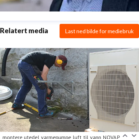
ård Baardsen
Relatert media
Last ned bilde for mediebruk
ressekontakt
Rådgiver, politikk og rammebetingelser
Politi
g rammebetingelser
baard@novap.no
911 33 000
montere utedel varmepumpe luft til vann NOVAP