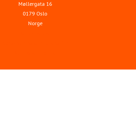
Møllergata 16
0179 Oslo
Norge
Kurskalender
Norsk Varmepumpeforening
Varmepumpeinfo