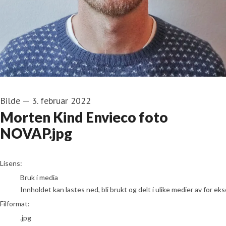
Bilde
—
3. februar 2022
Morten Kind Envieco foto
NOVAP.jpg
go to media item
Lisens:
Bruk i media
Innholdet kan lastes ned, bli brukt og delt i ulike medier av for e
Filformat:
.jpg