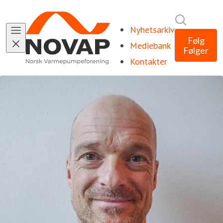
Søk i nyhe
Nyhetsarkiv
Følg
Mediebank
Følger
Kontakter